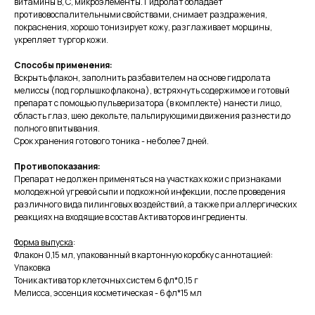
витамины В, С, микроэлементы. Гидролат обладает
противовоспалительными свойствами, снимает раздражения,
покраснения, хорошо тонизирует кожу, разглаживает морщины,
укрепляет тургор кожи.
Способы применения:
Вскрыть флакон, заполнить разбавителем на основе гидролата
мелиссы (под горлышко флакона), встряхнуть содержимое и готовый
препарат с помощью пульверизатора (в комплекте) нанести лицо,
область глаз, шею декольте, пальпирующими движения разнести до
полного впитывания.
Срок хранения готового тоника - не более 7 дней.
Противопоказания:
Препарат не должен применяться на участках кожи с признаками
молодежной угревой сыпи и подкожной инфекции, после проведения
различного вида пилинговых воздействий, а также при аллергических
реакциях на входящие в состав Активаторов ингредиенты.
Продукция для красоты, здоровья и долголетия на основе
принципов теории мягких косметологических воздействий
из наукограда Кольцово
Форма выпуска
:
Флакон 0,15 мл, упакованный в картонную коробку с аннотацией:
Упаковка
e-mail:
Тоник активатор клеточных систем 6 фл*0,15 г
info@innovitalab.ru
Мелисса, эссенция косметическая - 6 фл*15 мл