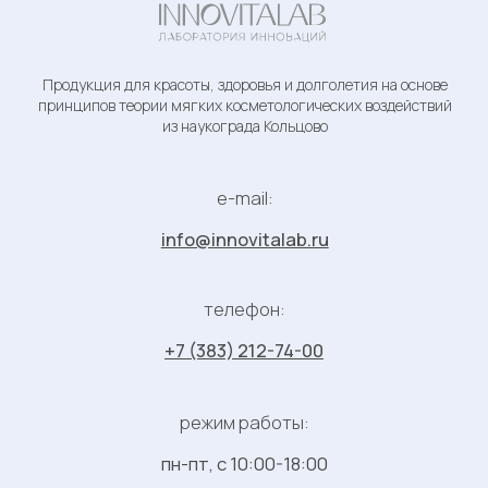
Минеральные
Партнеры
Для санаториев и
соли для ванн
центров здоровья
осмотического
Блог
действия
Специалистам
Новости
бьюти сферы
© 2023 ООО НПК «Ренессанс ВИД» - Копирование материалов
с сайта без разрешения правообладателя строго запрещено
Политика конфиденциальности
Публичная оферта
Правовая информация
Разработка сайта:
Васильева Анна