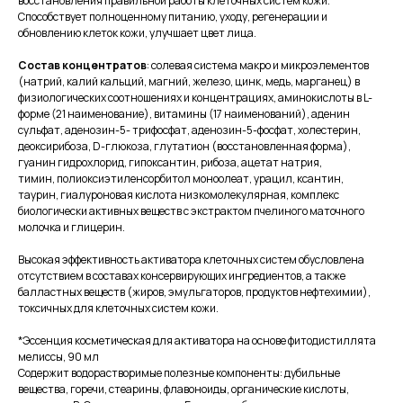
восстановления правильной работы клеточных систем кожи.
Способствует полноценному питанию, уходу, регенерации и
обновлению клеток кожи, улучшает цвет лица.
Состав концентратов
: солевая система макро и микроэлементов
(натрий, калий кальций, магний, железо, цинк, медь, марганец) в
физиологических соотношениях и концентрациях, аминокислоты в L-
форме (21 наименование), витамины (17 наименований), аденин
сульфат, аденозин-5- трифосфат, аденозин-5-фосфат, холестерин,
деоксирибоза, D-глюкоза, глутатион (восстановленная форма),
гуанин гидрохлорид, гипоксантин, рибоза, ацетат натрия,
тимин, полиоксиэтиленсорбитол моноолеат, урацил, ксантин,
таурин, гиалуроновая кислота низкомолекулярная, комплекс
биологически активных веществ с экстрактом пчелиного маточного
молочка и глицерин.
Высокая эффективность активатора клеточных систем обусловлена
отсутствием в составах консервирующих ингредиентов, а также
балластных веществ (жиров, эмульгаторов, продуктов нефтехимии),
токсичных для клеточных систем кожи.
*Эссенция косметическая для активатора на основе фитодистиллята
мелиссы, 90 мл
Содержит водорастворимые полезные компоненты: дубильные
вещества, горечи, стеарины, флавоноиды, органические кислоты,