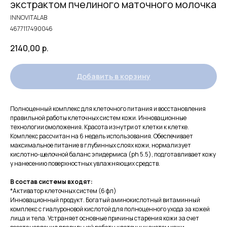
экстрактом пчелиного маточного молочка
INNOVITALAB
4677117490046
2140,00
р.
Добавить в корзину
Полноценный комплекс для клеточного питания и восстановления
правильной работы клеточных систем кожи. Инновационные
технологии омоложения. Красота изнутри от клетки к клетке.
Комплекс рассчитан на 6 недель использования. Обеспечивает
максимальное питание в глубинных слоях кожи, нормализует
кислотно-щелочной баланс эпидермиса (ph 5.5), подготавливает кожу
у нанесению поверхностных увлажняющих средств.
В состав системы входят:
*Активатор клеточных систем (6 фл)
Инновационный продукт. Богатый аминокислотный витаминный
комплекс с гиалуроновой кислотой для полноценного ухода за кожей
лица и тела. Устраняет основные причины старения кожи за счет