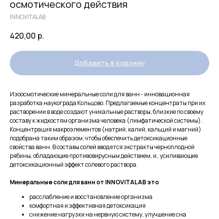
осмотического действия
INNOVITALAB
420,00
р.
Добавить в корзину
Изоосмотические минеральные соли для ванн - инновационная
разработка наукограда Кольцово. Предлагаемые концентраты при их
растворении в воде создают уникальные растворы, близкие по своему
составу к жидкостям организма человека (лимфатической системы).
Концентрация макроэлементов (натрий, калий, кальций и магний)
подобрана таким образом, чтобы обеспечить детоксикационные
свойства ванн. В составы солей вводятся экстракты черноплодной
рябины, обладающие противовирусным действием, и, усиливающие
детоксикационный эффект солевого раствора.
Минеральные соли для ванн от INNOVITALAB это
расслабление и восстановление организма
комфортная и эффективная детоксикация
снижение нагрузки на нервную систему, улучшение сна