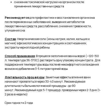
снижение токсической нагрузки на организм после
применения лекарственных средств
Рекомендуется
для профилактики и восстановления организма
после перенесенных заболеваний, выведения метаболитов
лекарственных средств, расслабления, снижения тревожности,
улучшения сна
Состав
: Неорганические соли (ионы натрия, калия, кальция и
магния) в физиологических концентрациях и соотношениях,
экстракты черноплодной рябины
Способ применения
: В процессе заполнения ванны водой (~120-150
л, температура 36-370С) растворить одну упаковку концентрата . Для
поддержания температуры воды после её некомфортного охлаждения
возможно добавление 3-5 литров горячей воды.
Длительность процедуры
:
Заметные эффекты влияния ванн
начинают проявляться через 30-40 минут. Рекомендуемая
длительность бальнеологической процедуры - до 90
минут. Рекомендуемый курс 5-7 процедур, проводимых через 2-3 дня (1-
2 раза в неделю)
Срок годности 2 года