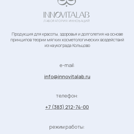
Информация
О компании
Каталог товаров
Научное
Весь каталог
INNOVITALAB
обоснование
Органическая
Доставка и
Для оптовых
косметика
оплата
клиентов
Минеральные
Партнеры
Для санаториев и
соли для ванн
центров здоровья
осмотического
Блог
действия
Специалистам
Новости
бьюти сферы
© 2023 ООО НПК «Ренессанс ВИД» - Копирование материалов
с сайта без разрешения правообладателя строго запрещено
Политика конфиденциальности
Публичная оферта
Правовая информация