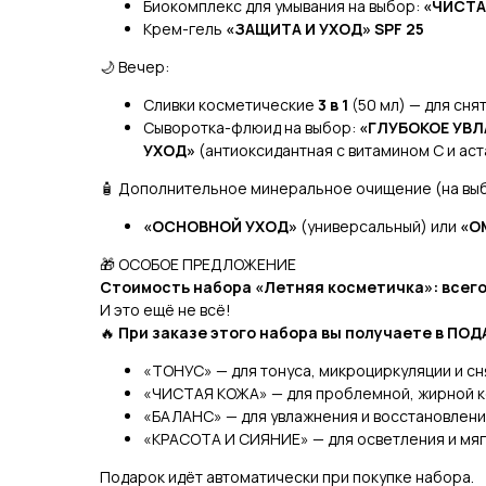
Биокомплекс для умывания на выбор:
«ЧИСТА
Крем-гель
«ЗАЩИТА И УХОД» SPF 25
🌙 Вечер:
Сливки косметические
3 в 1
(50 мл) — для сня
Сыворотка-флюид на выбор:
«ГЛУБОКОЕ УВ
УХОД»
(антиоксидантная с витамином С и ас
🧴 Дополнительное минеральное очищение (на вы
«ОСНОВНОЙ УХОД»
(универсальный) или
«О
🎁 ОСОБОЕ ПРЕДЛОЖЕНИЕ
Стоимость набора «Летняя косметичка»: всего 
И это ещё не всё!
🔥
При заказе этого набора вы получаете в ПО
«ТОНУС» — для тонуса, микроциркуляции и сн
«ЧИСТАЯ КОЖА» — для проблемной, жирной 
«БАЛАНС» — для увлажнения и восстановлен
«КРАСОТА И СИЯНИЕ» — для осветления и мя
Подарок идёт автоматически при покупке набора.