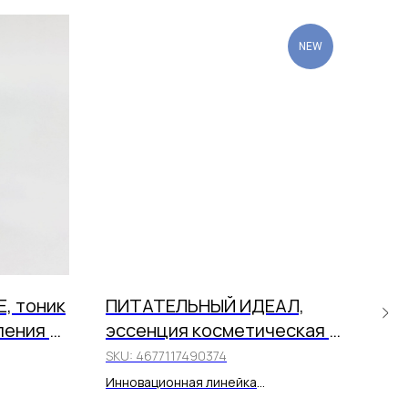
NEW
, тоник
ПИТАТЕЛЬНЫЙ ИДЕАЛ,
ОС
ления и
эссенция косметическая с
би
ового
экстрактом икры серых
ум
SKU:
4677117490374
SKU
морских ежей
ос
Инновационная линейка
персонализированной косметики