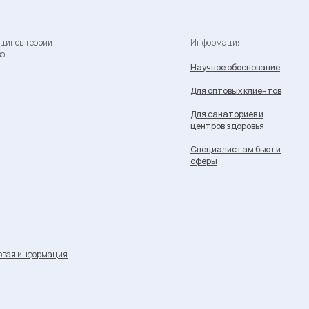
нципов теории
Информация
во
Научное обоснование
Для оптовых клиентов
Для санаториев и
центров здоровья
Специалистам бьюти
сферы
овая информация