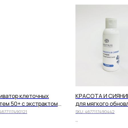
иватор клеточных
КРАСОТА И СИЯНИЕ
тем 50+ с экстрактом
для мягкого обнов
ка Артемия солана,
возвращения здор
4677117490121
SKU:
4677117490442
5 мл
сияния кожи