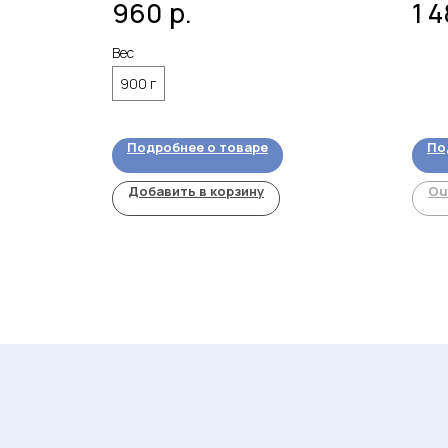
р.
960
1 
Заменяет
одуктов,
Вес
средства
него
900 г
вающей
катного
Подробнее о товаре
По
Добавить в корзину
Ou