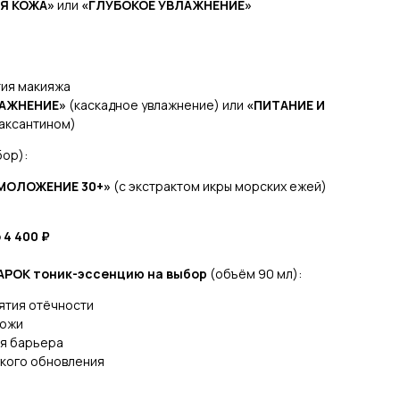
Я КОЖА»
или
«ГЛУБОКОЕ УВЛАЖНЕНИЕ»
тия макияжа
ЛАЖНЕНИЕ»
(каскадное увлажнение) или
«ПИТАНИЕ И
таксантином)
бор):
МОЛОЖЕНИЕ 30+»
(с экстрактом икры морских ежей)
4 400 ₽
ДАРОК тоник-эссенцию на выбор
(объём 90 мл):
ятия отёчности
кожи
ия барьера
гкого обновления