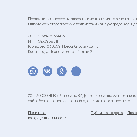
Продукция для красоты, здоровья и долголетия на основе при
мягких косметологических воздействий из наукограда Кольцо
ОГРН: 1165476156405
ИНН: 5433959011
Юр. адрес: 630559, Новосибирская обл, рп
Кольцово, ул.Технопарковая, 1, этаж 2
© 2023 ООО НПК «Ренессанс ВИД» - Копирование материалов с
сайта без разрешения правообладателя строго запрещено
Политика
Публичная оферта
Прав
конфиденциальности