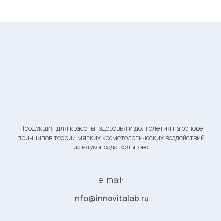
Информация
О компании
Каталог товаров
Научное
Весь каталог
INNOVITALAB
обоснование
Органическая
Доставка и
Для оптовых
косметика
оплата
клиентов
Минеральные
Партнеры
Для санаториев и
соли для ванн
центров здоровья
осмотического
Блог
действия
Специалистам
Новости
бьюти сферы
© 2023 ООО НПК «Ренессанс ВИД» - Копирование материалов
с сайта без разрешения правообладателя строго запрещено
Политика конфиденциальности
Публичная оферта
Правовая информация
Разработка сайта:
Васильева Анна