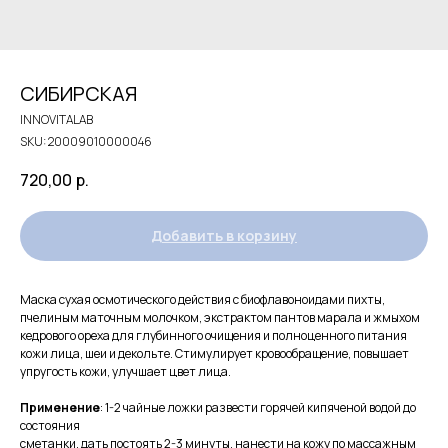
СИБИРСКАЯ
INNOVITALAB
SKU:
20009010000046
720,00
р.
Добавить в корзину
Маска сухая осмотического действия с биофлавоноидами пихты,
пчелиным маточным молочком, экстрактом пантов марала и жмыхом
кедрового ореха для глубинного очищения и полноценного питания
кожи лица, шеи и декольте. Стимулирует кровообращение, повышает
упругость кожи, улучшает цвет лица.
Применение
: 1-2 чайные ложки развести горячей кипяченой водой до
состояния
сметанки, дать постоять 2-3 минуты, нанести на кожу по массажным