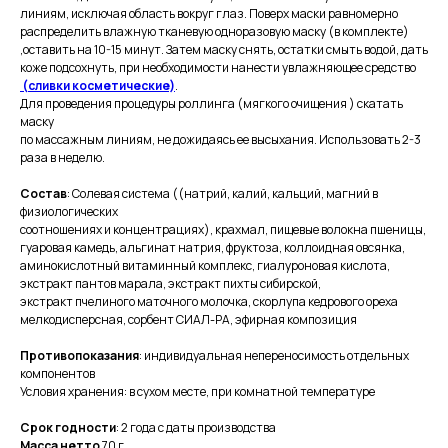
линиям, исключая область вокруг глаз. Поверх маски равномерно
распределить влажную тканевую одноразовую маску (в комплекте)
,оставить на 10-15 минут. Затем маску снять, остатки смыть водой, дать
коже подсохнуть, при необходимости нанести увлажняющее средство
(сливки косметические)
.
Для проведения процедуры роллинга (мягкого очищения ) скатать
маску
по массажным линиям, не дожидаясь ее высыхания. Использовать 2-3
раза в неделю.
Состав
: Солевая система ((натрий, калий, кальций, магний в
физиологических
соотношениях и концентрациях), крахмал, пищевые волокна пшеницы,
гуаровая камедь, альгинат натрия, фруктоза, коллоидная овсянка,
аминокислотный витаминный комплекс, гиалуроновая кислота,
экстракт пантов марала, экстракт пихты сибирской,
экстракт пчелиного маточного молочка, скорлупа кедрового ореха
мелкодисперсная, сорбент СИАЛ-РА, эфирная композиция
Противопоказания
: индивидуальная непереносимость отдельных
компонентов
Условия хранения: в сухом месте, при комнатной температуре
Срок годности
: 2 года с даты производства
Масса нетто
70 г