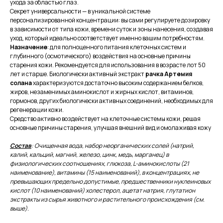
ухода за областью глаз.
Секрет универсальности — в уникальной системе
персонализированной концентрации: вы сами регулируете дозировку
в зависимости от типа кожи, времени суток и зоны нанесения, создавая
уход, который идеально соответствует именно вашим потребностям.
Назначение
: для полноценного питания клеточных систем и
глубинного (осмотического) воздействия на основные причины
старения кожи. Рекомендуется для использования в возрасте лот 50
лет и старше. Биологически активный экстракт
рачка Артемия
солана
характеризуются достаточно высоким содержанием белков,
жиров, незаменимых аминокислот и жирных кислот, витаминов,
гормонов, других биологически активных соединений, необходимых для
регенерации кожи.
Средство активно воздействует на клеточные системы кожи, решая
основные причины старения, улучшая внешний вид и омолаживая кожу
Состав
: Очищенная вода, набор неорганических солей (натрий,
калий, кальций, магний, железо, цинк, медь, марганец) в
физиологических соотношениях, глюкоза, L-аминокислоты (21
наименование), витамины (15 наименований), в концентрациях, не
превышающих предельно допустимые, предшественники нуклеиновых
кислот (10 наименований) холестерол, ацетат натрия, глутатион
экстракты из сырья животного и растительного происхождения (см.
выше).