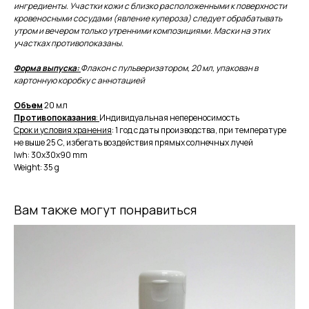
ингредиенты. Участки кожи с близко расположенными к поверхности
кровеносными сосудами (явление купероза) следует обрабатывать
утром и вечером только утренними композициями. Маски на этих
участках противопоказаны.
Форма выпуска:
Флакон с пульверизатором, 20 мл, упакован в
картонную коробку с аннотацией
Объем
20 мл
Противопоказания
:
Индивидуальная непереносимость
Срок и условия хранения
: 1 год с даты производства, при температуре
не выше 25 С, избегать воздействия прямых солнечных лучей
lwh: 30x30x90 mm
Weight: 35 g
Вам также могут понравиться
Продукция для красоты, здоровья и долголетия на основе