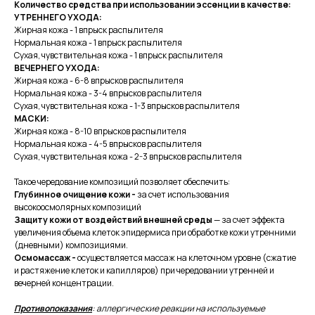
Количество средства при использовании эссенции в качестве:
УТРЕННЕГО УХОДА:
Жирная кожа - 1 впрыск распылителя
Нормальная кожа - 1 впрыск распылителя
Сухая, чувствительная кожа - 1 впрыск распылителя
ВЕЧЕРНЕГО УХОДА:
Жирная кожа - 6-8 впрысков распылителя
Нормальная кожа - 3-4 впрысков распылителя
Сухая, чувствительная кожа - 1-3 впрысков распылителя
МАСКИ:
Жирная кожа - 8-10 впрысков распылителя
Нормальная кожа - 4-5 впрысков распылителя
Сухая, чувствительная кожа - 2-3 впрысков распылителя
Такое чередование композиций позволяет обеспечить:
Глубинное очищение кожи -
за счет использования
высокоосмолярных композиций
Защиту кожи от воздействий внешней среды
— за счет эффекта
увеличения объема клеток эпидермиса при обработке кожи утренними
(дневными) композициями.
Осмомассаж -
осуществляется массаж на клеточном уровне (сжатие
и растяжение клеток и капилляров) при чередовании утренней и
вечерней концентрации.
Противопоказания
: аллергические реакции на используемые